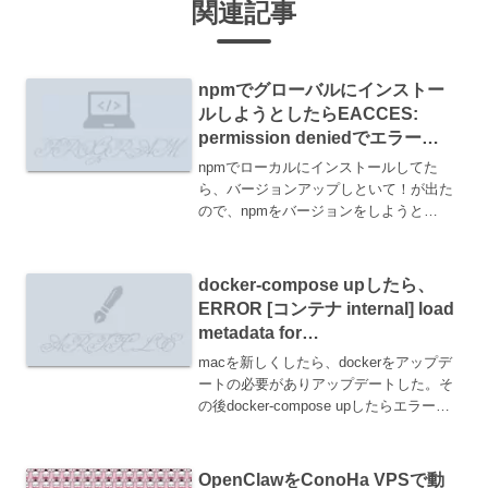
関連記事
npmでグローバルにインストー
ルしようとしたらEACCES:
permission deniedでエラー
【npm init -g】
npmでローカルにインストールしてた
ら、バージョンアップしといて！が出た
ので、npmをバージョンをしようと
「npm install -g npm」を実行しました。
そしたら、EACCES: permission denied
でエラーです。では...
docker-compose upしたら、
ERROR [コンテナ internal] load
metadata for
docker.io/library/centos:7.4.170
macを新しくしたら、dockerをアップデ
8が出た
ートの必要がありアップデートした。そ
の後docker-compose upしたらエラーが
出た。コンテナが立ち上がらない。 =>
ERROR load metadata for docker.io/...
OpenClawをConoHa VPSで動