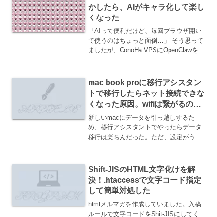
かしたら、AIがキャラ化して楽し
くなった
「AIって便利だけど、毎回ブラウザ開い
て使うのはちょっと面倒…」 そう思って
ましたが、ConoHa VPSにOpenClawを置
いて常駐させたら、体験がガラッと変わ
りました。Discord経由で「今日の要点ま
とめて」と送ると、ちゃんと返って...
mac book proに移行アシスタン
トで移行したらネット接続できな
くなった原因。wifiは繋がるの
に。。。
新しいmacにデータを引っ越しするた
め、移行アシスタントでやったらデータ
移行は楽ちんだった。ただ、設定がうま
く移行できてないのかネット接続できな
くなった。wifiは繋がる状態。原因はセキ
ュリティソフトだった。解決システム設
Shift-JISのHTML文字化けを解
定＞プライバシーと...
決！.htaccessで文字コード指定
して簡単対処した
htmlメルマガを作成していました。入稿
ルールで文字コードをShit-JISにしてく