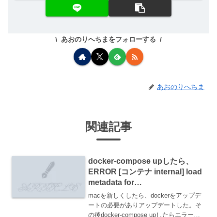
あおのりへちまをフォローする
あおのりへちま
関連記事
docker-compose upしたら、
ERROR [コンテナ internal] load
metadata for
docker.io/library/centos:7.4.170
macを新しくしたら、dockerをアップデ
8が出た
ートの必要がありアップデートした。そ
の後docker-compose upしたらエラーが