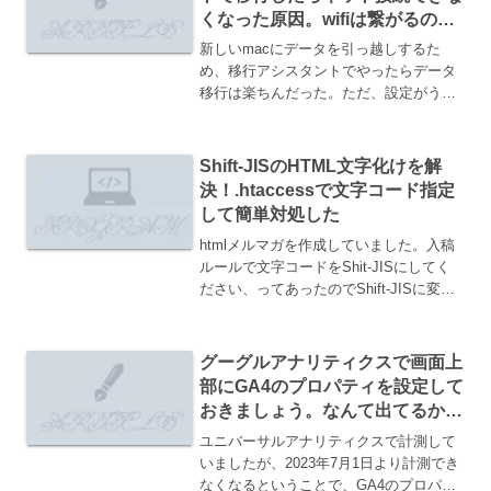
くなった原因。wifiは繋がるの
に。。。
新しいmacにデータを引っ越しするた
め、移行アシスタントでやったらデータ
移行は楽ちんだった。ただ、設定がうま
く移行できてないのかネット接続できな
くなった。wifiは繋がる状態。原因はセキ
ュリティソフトだった。解決システム設
Shift-JISのHTML文字化けを解
定＞プライバシーと...
決！.htaccessで文字コード指定
して簡単対処した
htmlメルマガを作成していました。入稿
ルールで文字コードをShit-JISにしてく
ださい、ってあったのでShift-JISに変換
してブラウザ表示して確認したところ、
文字化けしてしまいました。解決文字コ
ードShift-JISのhtmlを文字...
グーグルアナリティクスで画面上
部にGA4のプロパティを設定して
おきましょう。なんて出てるから
UAからGA４にする。
ユニバーサルアナリティクスで計測して
いましたが、2023年7月1日より計測でき
なくなるということで、GA4のプロパテ