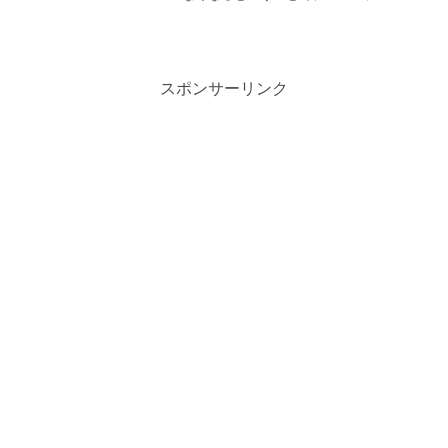
ィを設定して計測をすることにします。
おしるこ村のおもちたちのサイトのUAを
GA4計測にしてみます。UAでGA4の切り
替えを勧...
スポンサーリンク