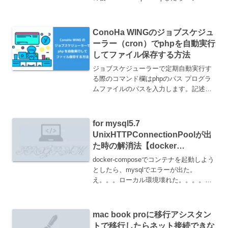
出た。コンテナが立ち上がらない。 =>
ERROR load metadata for docker.io/...
ConoHa WINGのジョブスケジュ
ーラー（cron）でphpを自動実行
してファイル保存する方法
ジョブスケジューラーで定期自動実行す
る際のコマンド欄はphpのパス プログラ
ムファイルのパスを入力します。記述例
あります。
for mysql5.7
UnixHTTPConnectionPoolが出
た時の解消法【docker
compose】
docker-composeでコンテナを起動しよう
としたら、mysqlでエラーが出た。
え。。。ローカル環境壊れた。。。。エ
ラーメッセージを読んでみると、
localhostでportがない？ タイムアウト
した？MACPC:dirname ao...
mac book proに移行アシスタン
トで移行したらネット接続できな