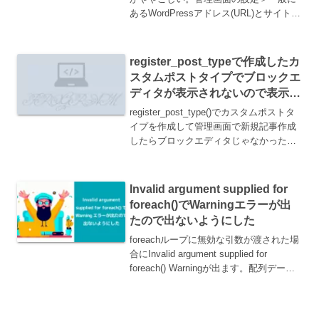
る
あるWordPressアドレス(URL)とサイトア
ドレス(URL)は、WordPressアドレス
(URL)は、wpをインストールしてる
URL。サイトアドレス...
register_post_typeで作成したカ
スタムポストタイプでブロックエ
ディタが表示されないので表示す
るようにした
register_post_type()でカスタムポストタ
イプを作成して管理画面で新規記事作成
したらブロックエディタじゃなかった。
どうして。。解決show_in_restこれだっ
た。register_post_type()のパラメータで
sh...
Invalid argument supplied for
foreach()でWarningエラーが出
たので出ないようにした
foreachループに無効な引数が渡された場
合にInvalid argument supplied for
foreach() Warningが出ます。配列データ
を渡すように対処します。