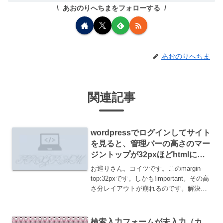
あおのりへちまをフォローする
あおのりへちま
関連記事
wordpressでログインしてサイト
を見ると、管理バーの高さのマー
ジントップが32pxほどhtmlに追
加されるのでマージンを消してレ
お巡りさん。コイツです。このmargin-
イアウトが崩れを解消する方法
top:32pxです。しかも!important。その高
さ分レイアウトが崩れるのです。解決
javascriptで#wpadminbarがある時に
margin-top:0!importantにするフロ...
検索入力フォームが未入力（カ