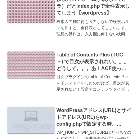
ラ）だとindex.phpで全件表示し
てしまう【wordpress】
検索入力欄に何も入力しないで検索ボタ
ンを押すと、全件表示してしまいます。
理想の動作は、入力欄に何もない状態＝
＞検索条件が無い時に検索ボタンを押し
たので、検索したけど何もヒットしなか
ったよ〜っていう動作になってほしい。
Table of Contents Plus (TOC
どうしたらいいか？解決t...
＋) で目次が表示されない。。。
どうして。。。あ！ACF使って
るからかも！
目次プラグインのTable of Contents Plus
をインストールしたのだけど、目次が表
示されない！設定でコンテンツタイプの
自動挿入や表示条件、見出しレベルなど
のチェックは確認済み。。。表示されな
いのどうして。。。表示されないのは
WordPressアドレス(URL)とサイ
A...
トアドレス(URL)をwp-
config.phpで設定する時、
WP_HOMEとWP_SITEURLはど
WP_HOMEとWP_SITEURLはどっちなの
っちなのかややこしいので整理す
かややこしい。管理画面の設定＞一般に